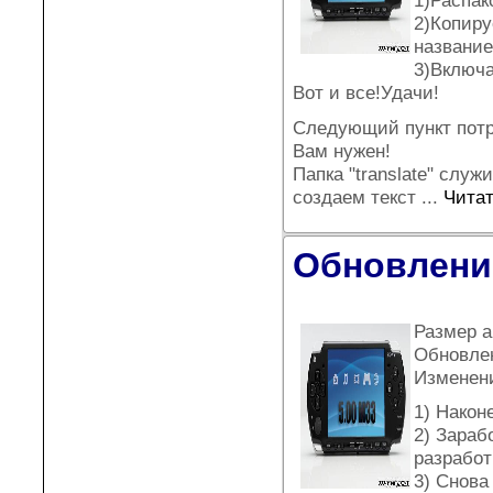
1)Распак
2)Копиру
название
3)Включа
Вот и все!Удачи!
Следующий пункт потре
Вам нужен!
Папка "translate" служ
создаем текст
...
Читат
Обновление
Размер а
Обновле
Изменен
1) Након
2) Зараб
разработ
3) Снова