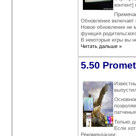
контент]
Примеча
Обновление включает 
Новое обновление не м
функция родительского
В некоторые игры вы н
Читать дальше »
5.50 Prome
Известны
выпустил
Основное
позволяе
патченья
Только 
Если хот
Рекомендации: