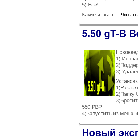
5) Все!
Какие игры н
...
Читать
5.50 gT-B 
Нововве
1) Испра
2)Поддер
3) Удале
Установк
1)Разарх
2)Папку 
3)Бросит
550.PBP
4)Запустить из меню-и
Новый эксп