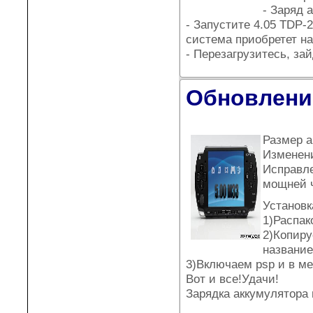
- Заряд 
- Запустите 4.05 TDP-
система приобретет на
- Перезагрузитесь, за
Обновление
Размер а
Изменен
Исправле
мощней ч
Установк
1)Распак
2)Копиру
название
3)Включаем psp и в м
Вот и все!Удачи!
Зарядка аккумулятора