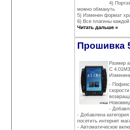
4) Порта
можно обмануть
5) Изменен формат хр
6) Все плагины каждо
Читать дальше »
Прошивка 
Размер а
C 4.01М3
Изменен
- Пофикс
скорости
возвраща
Нововве
- Добавл
- Добавлена категория
посетить интернет маг
- Автоматическое вкл