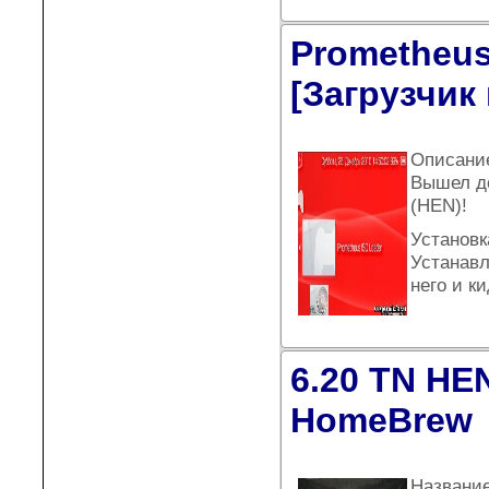
Prometheus 
[Загрузчик 
Описани
Вышел до
(HEN)!
Установк
Устанавл
него и к
6.20 TN HE
HomeBrew
Название