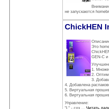
Внимание
не запускаются homeb
ChickHEN In
Описани
Это home
ChickHEN
GEN-C и 
Улучшен
1. Множе
2. Оптим
3. Добав
4. Добавлена распако
5. Виртуальная прошив
6. Виртуальная прошив
Управление:
"L" - соз
...
Читать дал