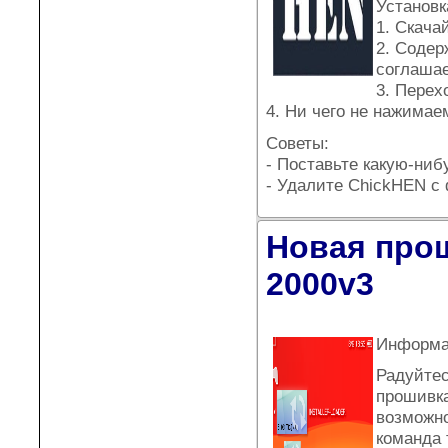
Установк
1. Скача
2. Содер
соглашае
3. Перех
4. Ни чего не нажимае
Советы:
- Поставьте какую-ниб
- Удалите ChickHEN с
Новая прош
2000v3
Информа
Радуйте
прошивка
возможн
команда 