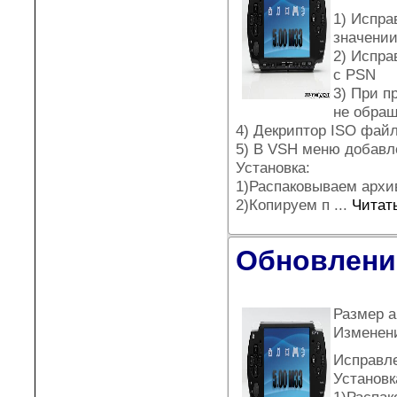
1) Испра
значении
2) Испра
с PSN
3) При п
не обращ
4) Декриптор ISO файл
5) В VSH меню добав
Установка:
1)Распаковываем архи
2)Копируем п
...
Читат
Обновление
Размер а
Изменен
Исправле
Установк