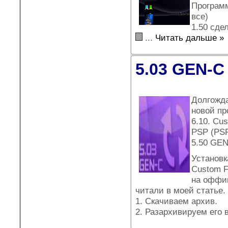
Программ
все)
1.50 сде
...
Читать дальше »
5.03 GEN-C
Долгожда
новой п
6.10. Cu
PSP (PSP
5.50 GEN
Установк
Custom F
на оффиц
читали в моей статье.
1. Скачиваем архив.
2. Разархивируем его