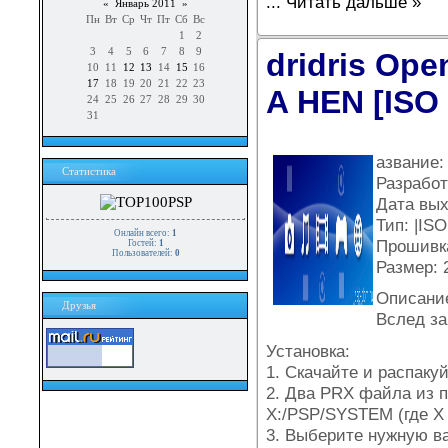
...
Читать дальше »
«
Январь 2011
»
Пн
Вт
Ср
Чт
Пт
Сб
Вс
1
2
3
4
5
6
7
8
9
dridris Ope
10
11
12
13
14
15
16
17
18
19
20
21
22
23
A HEN [ISO
24
25
26
27
28
29
30
31
азвание: 
Статистика
Разработч
Дата вых
Тип: |ISO
Онлайн всего:
1
Прошивка
Гостей:
1
Пользователей:
0
Размер: 2
Описани
Друзья
Вслед за 
Установка:
1. Скачайте и распакуй
2. Два PRX файла из п
X:/PSP/SYSTEM (где Х 
3. Выберите нужную ва