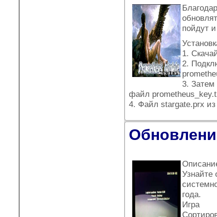
Благодар
обновлят
пойдут и
Установк
1. Скача
2. Подкл
prometheu
3. Затем
файл prometheus_key.t
4. Файл stargate.prx и
Обновлени
Описани
Узнайте 
системно
года.
Игра
Сортиров