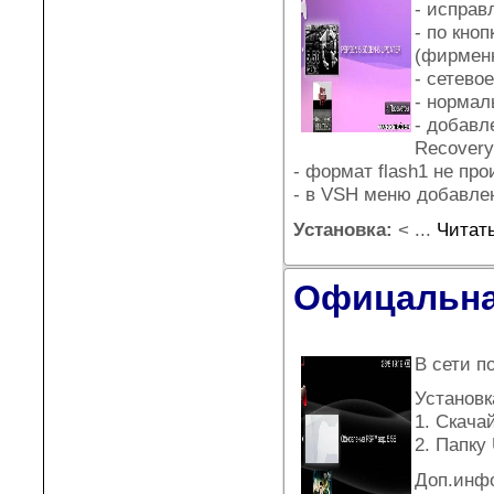
- исправ
- по кно
(фирмен
- сетево
- нормал
- добавл
Recovery
- формат flash1 не пр
- в VSH меню добавле
Установка:
<
...
Читат
Офицальна
В сети п
Установк
1. Скача
2. Папку
Доп.инфо