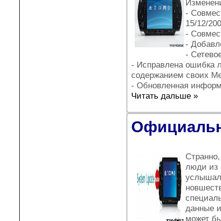
Изменени
- Совме
15/12/200
- Совмес
- Добавл
- Сетево
- Исправлена ошибка 
содержанием своих Me
- Обновленная информ
Читать дальше »
Официальн
Странно,
люди из 
услышали
новшеств
специаль
данные и
может бы