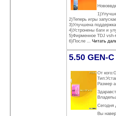
Нововвд
1)Улучше
2)Теперь игры запуска
3)Улучшена поддержка
4)Устронены баги и у
5)Фирменное TDJ vsh-
6)После
...
Читать дал
5.50 GEN-C
От кого:
Тип:Уста
Размер а
Здаравс
Владель
Сегодня 
Вы навер