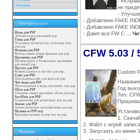
- Исправ
Реклама
не придё
- Улучше
- Добавлено FAKE IND
Категории раздела
- Добавлено FAKE IN
- Дамп все FW С
...
Чи
Игры для PSP
Лучшие игры для вашей psp.
Темы для PSP
Огромное колличество отличных тем
для psp
CFW 5.03 / 
Фильмы для PSP
Всегда самые новые фильмы для psp.
Прошивки для PSP
Проверенные и безвредные прошивки
для вашей psp.
Прочее для PSP
Custom Fi
Комиксы,книги и прочее для psp.
Софт для PSP
Программы,софт для консоли psp.
Название:
Чит-коды для PSP
Прохождения и коды для ваших игр psp.
Год выхо
Обои для PSP
Сборник самых красивых обоев для psp.
Тип: CF
SaveData для PSP
Прошивка:
Сохранения для различных игр на psp.
Аниме для PSP
Аниме,японские мультфильмы для psp.
Установк
Музыка из PSP игр
Красивая музыка из psp игр на psp.
1. Скача
2. Файл с игрой запис
3. Запускать из меню 'И
Календарь