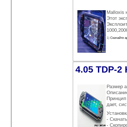
Malloxis
Этот экс
Эксплоит
1000,200
1)
Скачайте а
4.05 TDP-2
Размер а
Описани
Принцип 
дает, си
Установк
- Скачат
- Скопир