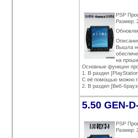
PSP Прош
Размер: 
Обновле
Описани
Вышла но
обеспече
на прош
Основные функции пр
1. В раздел [PlayStat
С её помощью можно пр
2. В раздел [Веб-брау
5.50 GEN-D
PSP Про
Размер: 