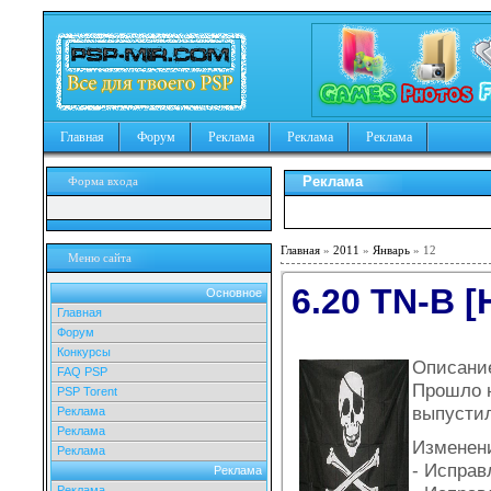
Главная
Форум
Реклама
Реклама
Реклама
Реклама
Форма входа
Главная
»
2011
»
Январь
»
12
Меню сайта
6.20 TN-B [
Основное
Главная
Форум
Конкурсы
Описани
FAQ PSP
Прошло н
PSP Torent
выпустил
Реклама
Реклама
Изменени
Реклама
- Исправ
Реклама
Реклама