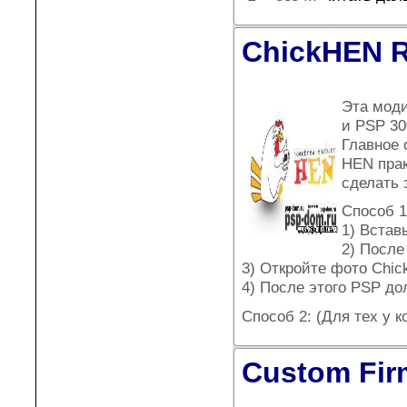
ChickHEN R
Эта моди
и PSP 30
Главное 
HEN прак
сделать 
Способ 1
1) Встав
2) После
3) Откройте фото Chic
4) После этого PSP до
Способ 2: (Для тех у 
Custom Fir