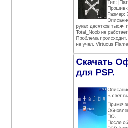
Тип: |Па
Прошивка
Размер: 7
Описание
руках десятков тысяч 
Total_Noob не работает
Проблема происходит, и
не учел. Virtuous Flam
Скачать О
для PSP.
Описани
В свет в
Примеча
Обновлен
ПО.
После об