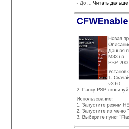
- До
...
Читать дальше
CFWEnabler
Новая пр
Описани
Данная п
М33 на
PSP-2000
Установк
1. Скача
v3.60.
2. Папку PSP скопируй
Использование:
1. Запустите режим H
2. Запустите из меню
3. Выберите пункт "Fla