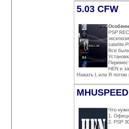
5.03 CFW
Особенн
PSP REC
эксклюз
satelite.
Все были
Установк
Перемест
HEN и за
Нажать L или R потом 
MHUSPEED 
Что нужн
1. Офици
2. PSP 3