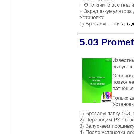
+ Отключите все плаг
+ Заряд аккумулятора
Установка:
1) Бросаем
...
Читать 
5.03 Prome
Известны
выпусти
Основное
позволяе
патченья
Только д
Установк
1) Бросаем папку 503
2) Переводим PSP в р
3) Запускаем прошивку
4) После установки де