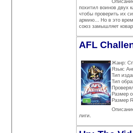
Описание
похитил воинов двух
чтобы проверить их си
армию... Но в это вре
союз замышляет кова
AFL Challen
Жанр: С
Язык: Ан
Тип издан
Тип обра
Проверял
Размер о
Размер R
Описание
лиги.