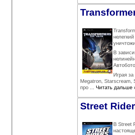
Transformer
Transfor
нелегкий
уничтожи
В зависи
нелиней
Автобото
Играя за
Megatron, Starscream,
про
...
Читать дальше 
Street Ride
В Street
настояще