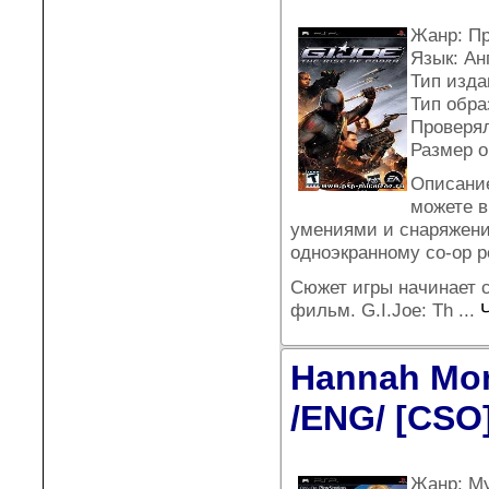
Жанр: П
Язык: Ан
Тип издан
Тип обра
Проверял
Размер о
Описание
можете в
умениями и снаряжени
одноэкранному co-op р
Сюжет игры начинает с
фильм. G.I.Joe: Th
...
Hannah Mon
/ENG/ [CSO
Жанр: М