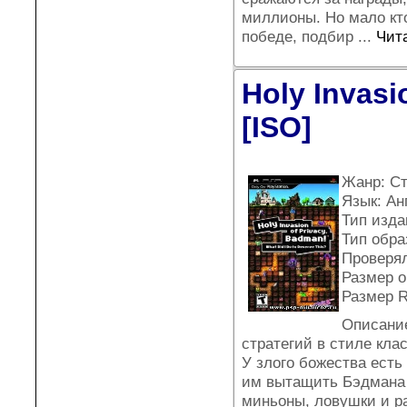
миллионы. Но мало кто
победе, подбир
...
Чит
Holy Invasi
[ISO]
Жанр: Ст
Язык: Ан
Тип издан
Тип обра
Проверял
Размер о
Размер R
Описание
стратегий в стиле кла
У злого божества есть
им вытащить Бэдмана 
миньоны, ловушки и р