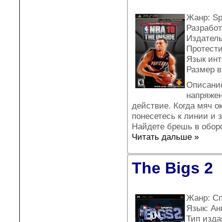
Жанр: Sp
Разработ
Издател
Протести
Язык инт
Размер в
Описание
напряжен
действие. Когда мяч о
понесетесь к линии и 
Найдете брешь в обор
Читать дальше »
The Bigs 2
Жанр: С
Язык: Ан
Тип издан