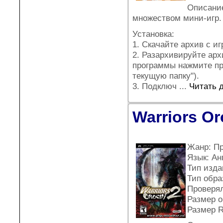
Описание
множеством мини-игр.
Установка:
1. Скачайте архив с иг
2. Разархивируйте ар
программы нажмите пра
текущую папку").
3. Подключ
...
Читать 
Warriors Or
Жанр: П
Язык: Ан
Тип издан
Тип обра
Проверял
Размер о
Размер R