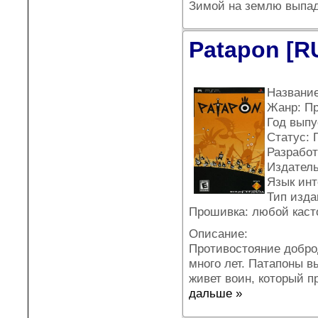
Зимой на землю выпад
Patapon [R
Название
Жанр: П
Год выпу
Статус: 
Разработч
Издатель
Язык ин
Тип издан
Прошивка: любой каст
Описание:
Противостояние добро
много лет. Патапоны в
живет воин, который п
дальше »