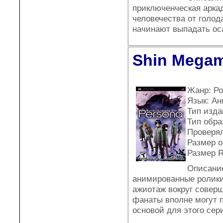
приключенческая арка
человечества от голода
начинают выпадать ос
Shin Megami
Жанр: Ро
Язык: Ан
Тип издан
Тип обра
Проверял
Размер о
Размер 
Описание
анимированные ролики
ажиотаж вокруг соверш
фанаты вполне могут п
основой для этого се