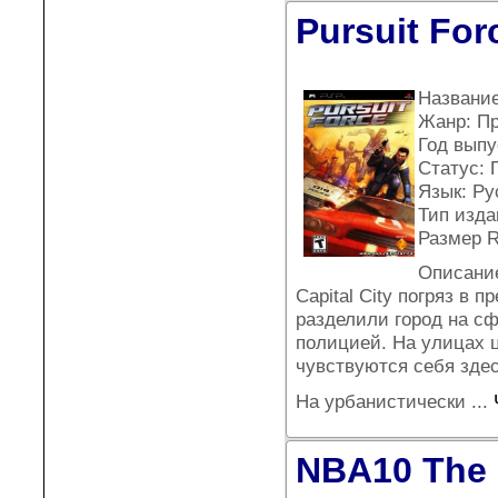
Pursuit For
Название
Жанр: П
Год выпу
Статус: 
Язык: Ру
Тип издан
Размер 
Описани
Capital City погряз в 
разделили город на сф
полицией. На улицах 
чувствуются себя здес
На урбанистически
...
NBA10 The 