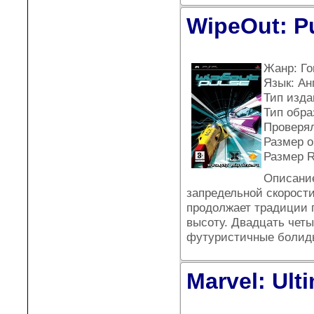
WipeOut: Pu
Жанр: Го
Язык: Ан
Тип издан
Тип обра
Проверял
Размер о
Размер 
Описание
запредельной скорости
продолжает традиции 
высоту. Двадцать чет
футуристичные болиды
Marvel: Ult