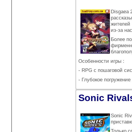
Disgaea 
рассказы
жителей 
из-за на
Более по
фирменна
благопол
Особенности игры :
- RPG с пошаговой си
- Глубокое погружени
Sonic Rival
Sonic Ri
приставк
Только с