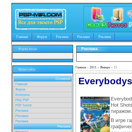
Главная
Форум
Реклама
Реклама
Реклама
Реклама
Форма входа
Главная
»
2011
»
Январь
»
15
Меню сайта
Everybodys 
Основное
Главная
Форум
Конкурсы
Everybod
FAQ PSP
Hot Shot
PSP Torent
тиражом
Реклама
Реклама
В игре г
Реклама
графичес
Реклама
Реклама