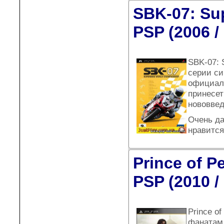
SBK-07: Su
PSP (2006 /
SBK-07: 
серии си
официаль
принесет
нововвед
Очень да
нравится
Prince of P
PSP (2010 /
Prince o
фанатам 