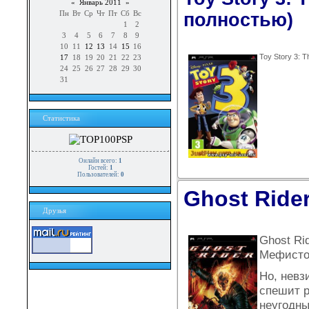
«
Январь 2011
»
полностью)
Пн
Вт
Ср
Чт
Пт
Сб
Вс
1
2
3
4
5
6
7
8
9
10
11
12
13
14
15
16
Toy Story 3: 
17
18
19
20
21
22
23
24
25
26
27
28
29
30
31
Статистика
Онлайн всего:
1
Гостей:
1
Пользователей:
0
Ghost Rider
Друзья
Ghost Ri
Мефисто
Но, невз
спешит р
неугодны