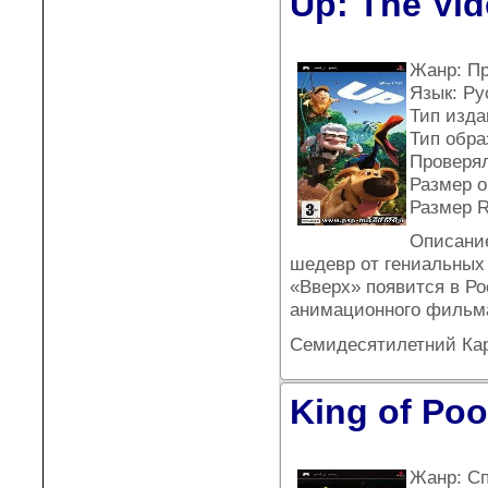
Up: The Vi
Жанр: П
Язык: Ру
Тип издан
Тип обра
Проверял
Размер о
Размер R
Описание
шедевр от гениальных 
«Вверх» появится в Р
анимационного фильм
Семидесятилетний Кар
King of Poo
Жанр: С