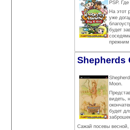
PSP. Где
На этот 
уже дога
благоуст
будет за
соседями
прежним
Shepherds C
Shepherd
Moon.
Представ
видеть, 
окончате
будет дл
заброшен
Сажай посевы весной,