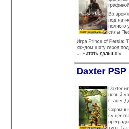
графикой
Во время
под нати
полного 
силы Пес
Игра Prince of Persia:
каждом шагу героя по
...
Читать дальше »
Daxter PSP 
Daxter и
новый ур
станет Д
Скромные
существо
преграды
туго. Та