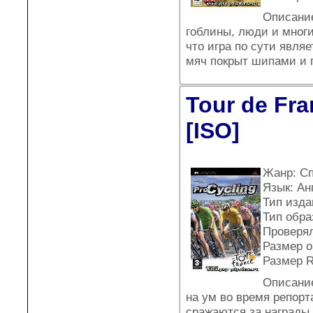
Описание
гоблины, люди и многи
что игра по сути явля
мяч покрыт шипами и г
Tour de Fra
[ISO]
Жанр: С
Язык: Ан
Тип издан
Тип обра
Проверял
Размер о
Размер 
Описание
на ум во время репорт
сражаются за награды,