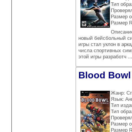
Тип обра
Проверял
Размер о
Размер 
Описание
новый бейсбольный си
игры стал уклон в арк
числа спортивных сим
этой игры разработч
..
Blood Bowl 
Жанр: С
Язык: Ан
Тип издан
Тип обра
Проверял
Размер о
Размер R