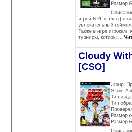
Размер R
Описание
игрой NRL всех официа
увлекательный геймпл
Также в игре игрокам 
турниры, которы
...
Чит
Cloudy With
[CSO]
Жанр: П
Язык: Ан
Тип издан
Тип обра
Проверял
Размер о
Размер 
Описание