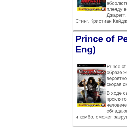
абсолютн
плеяду в
Джаретт,
Стинг, Кристиан Кейдж
Prince of P
Eng)
Prince of
образе ж
вероятно
скорая с
В ходе с
проклято
человече
обладаю
и комбо, сможет разр