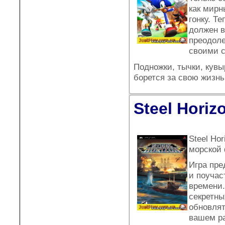
как мирн
гонку. Т
должен в
преодоле
своими с
Подножки, тычки, кувы
борется за свою жизн
Steel Horiz
Steel Ho
морской 
Игра пре
и поучас
времени.
секретны
обновлят
вашем ра