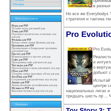
принимаю
Реклама
в разных
Но все же Everybodys T
стратегия и тактика т
Категории раздела
Игры для PSP
Лучшие игры для вашей psp.
Pro Evoluti
Темы для PSP
Огромное колличество отличных тем
для psp
Фильмы для PSP
Всегда самые новые фильмы для psp.
Прошивки для PSP
Pro Evol
Проверенные и безвредные прошивки
для вашей psp.
Прочее для PSP
Реалисти
Комиксы,книги и прочее для psp.
Софт для PSP
и интуит
Программы,софт для консоли psp.
Чит-коды для PSP
о виртуа
Прохождения и коды для ваших игр psp.
Обои для PSP
добьют с
Сборник самых красивых обоев для psp.
SaveData для PSP
Испытайт
Сохранения для различных игр на psp.
Аниме для PSP
центре с
Аниме,японские мультфильмы для psp.
Музыка из PSP игр
национальных лигах и
Красивая музыка из psp игр на psp.
тридцать шесть пр
...
Календарь
Toy Story 3: 