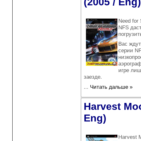
(2005 / Eng)
Need for
NFS даст
погрузит
Вас ждут
серии NF
низкопро
аэрограф
игре лиш
заезде.
...
Читать дальше »
Harvest Moo
Eng)
Harvest 