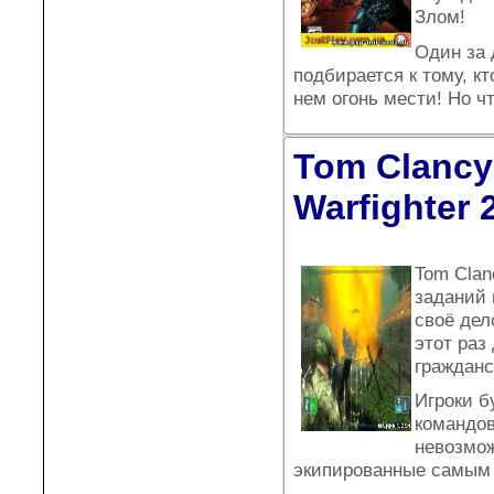
Злом!
Один за 
подбирается к тому, кт
нем огонь мести! Но чт
Tom Clancy
Warfighter 
Tom Clan
заданий 
своё дел
этот раз
гражданс
Игроки б
командов
невозмож
экипированные самым