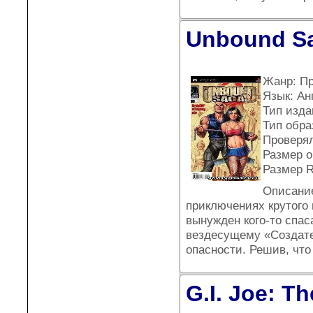
Unbound Sa
Жанр: П
Язык: Ан
Тип издан
Тип обра
Проверял
Размер о
Размер 
Описани
приключениях крутого 
вынужден кого-то спас
вездесущему «Создател
опасности. Решив, что
G.I. Joe: T