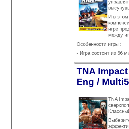
управлят
высунувш
И в этом
компенси
игре пре
между иг
Особенности игры :
- Игра состоит из 66 
TNA Impact!
Eng / Multi5
TNA Impa
сверхпоп
Классный
Выберите
эффектив