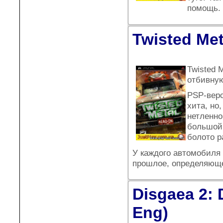
помощь.
Twisted Met
Twisted 
отбивную
PSP-верс
хита, но
нетленно
большой 
болото р
У каждого автомобиля 
прошлое, определяющ
Disgaea 2: 
Eng)